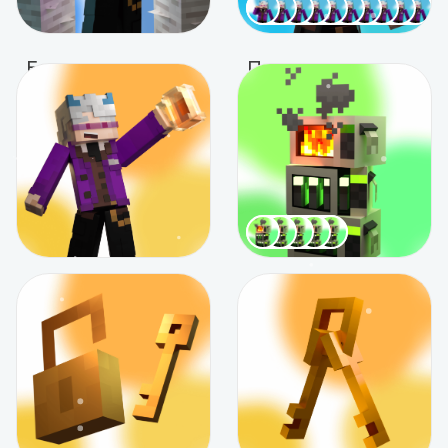
Быстрая заявка / 1 раз
Переливающиеся никнеймы / Сезон
159 ₽
от 359 ₽
199 ₽
-20%
Подробнее
В корзину
Свой рецепт в Brewery / сезон
Оплатить хостинг сервера
399 ₽
от 3 333 ₽
В корзину
Подробнее