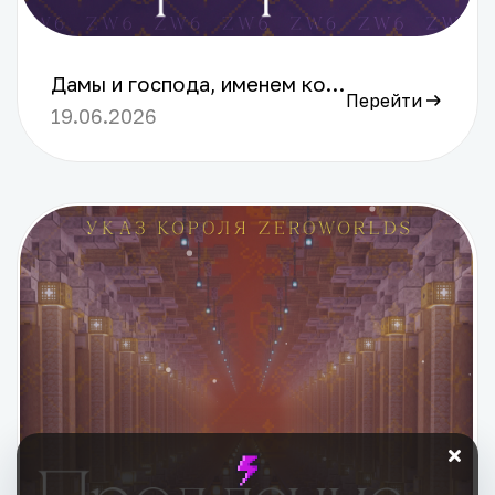
Дамы и господа, именем короля ZeroWorlds постановляю: 1. Начиная с сегодняшнего дня, 13 июня 2026 года, кланам и их участникам запрещается иметь более двух аукционных магазинов на спавне. Любое нарушение данного правила будет строго караться: штрафом в размере 512 АР, изъятием всех лишних магазинов, а также выдачей предупреждения владельцам каждого из них. Возможны исключения, если у правоохранительных органов не возникнет сомнений, что торговля ведётся персонально каждым игроком, а не от имени всего клана. Правило уже опубликовано на [википедии](https://wiki.zeroworlds.ru/informaciya-zw6/pravila/shtrafy). 2. С 15 июня 2026 года вступает в силу реформа штрафов за поломку блоков на спавне. Отныне вводится новая должность — Смотритель Спавна, в обязанности которого входит поддержание порядка на территории спавна и устранение небольших недочётов. С понедельника штрафы за случайную поломку растений, кнопок и других легкоразрушаемых элементов выдаваться не будут. Исключение составят случаи, когда правоохранительным органам будет очевидно, что действия были совершены намеренно, игрок неоднократно портил территорию главного места сервера либо была повреждена важная или трудновосстанавливаемая часть спавна.
Перейти
19.06.2026