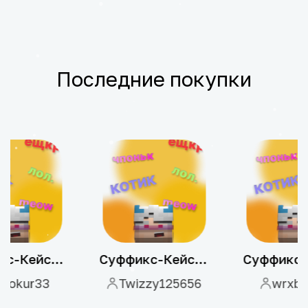
Последние покупки
Суффикс-Кейсы - 5шт/сезон
Суффикс-Кейсы - 1шт/сезон
avokur33
Twizzy125656
wrxba