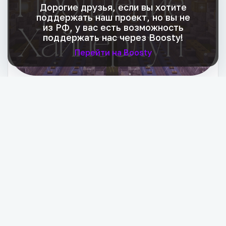
Дорогие друзья, если вы хотите
поддержать наш проект, но вы не
из РФ, у вас есть возможность
поддержать нас через Boosty!
Перейти на Boosty
Дамы и господа, именем короля ZeroWorlds объявляю об официальном продлении ледяных дорог в Аду! Данный проект будет включать в себя продление всех веток в Нижнем измерении от главного хаба до 500-х координат во все стороны. Это решение принято в соответствии с желанием правительства обеспечить комфортную и эстетичную атмосферу на главных дорогах королевства. Работы начнутся 17 июня 2026 года. Предположительный крайний срок, поставленный руководством строительной дирекции, — 30 июня 2026 года. Во время работ (до конца июня) близлежащие к хайперлупам территории могут быть расчищены, поэтому именем королевства просим вас убрать все ценные ресурсы в радиусе примерно 7 блоков от дорог. Несмотря на возможные неудобства, строительная дирекция максимально постарается сохранить все проходы, порталы и постройки. В новых хайперлупах для удобства игроков не будет полноценной крыши — это необходимо для обеспечения полной доступности передвижения по крыше Ада. Помимо этого, будет разрешен их частичный снос (например, для улучшения видимости декоративных объектов, ответвления дорог и т. п.). Однако за намеренное причинение вреда будут назначаться либо крупные штрафы, либо высшая мера наказания в виде блокировки аккаунта на определенный или пожизненный срок. На данный проект из королевского бюджета первоначально будет выделено 11.630 АР для оплаты труда членов строительной дирекции и закупки ресурсов для возведения хайперлуп. Выплата зарплат будет осуществлена в конце всей стройки. Если у граждан есть желание помочь королевству в реализации этого масштабного проекта, сообщаем, что в ряды строительной дирекции ведется набор. Заявку можно подать по следующей ссылке: [Дискорд-сервер королевства](https://discord.gg/G2VVfGyYT5)
Перейти
19.06.2026