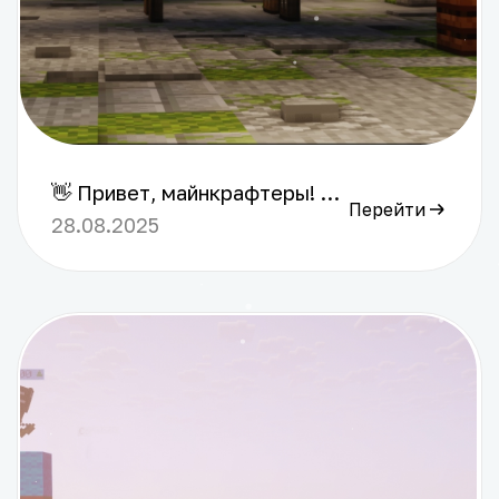
👋 Привет, майнкрафтеры! Если вы ищете лучший приватный сервер майнкрафт с настоящей ванильной атмосферой, честной экономикой и регулярными обновлениями, то Zeroworlds именно для вас! Наш сервер – это место, где каждый игрок находит дружелюбное сообщество, а донат используется исключительно для косметических улучшений, не влияющих на игровой баланс. 💎 Наши ключевые преимущества: Лояльное и позитивное комьюнити Здесь царит атмосфера взаимопомощи и веселья, где каждый может быть собой и найти компанию для совместных приключений. Крутая и заботливая модерация Наша команда оперативно решает любые вопросы, исключает неадекватное поведение и создает комфортное пространство для игры. Настоящий ванильный геймплей с регулярными обновлениями Мы сохраняем классический Minecraft с ежегодными вайпами, чтобы мир оставался свежим и динамичным. 💜 Присоединяйтесь к Zeroworlds – серверу, где приватный сервер Minecraft с честной экономикой, ванильный сервер Minecraft с регулярными вайпами и лучший приватный сервер Minecraft оживляет настоящий дух игры. Окунитесь в дружелюбную атмосферу, наслаждайтесь честной игрой и проводите незабываемое время с единомышленниками! Ждем вас на Zeroworlds – месте, где Minecraft становится по-настоящему живым! ⭐ Сайт сервера: shop.zeroworlds.ru/ ⭐ Дискорд сервера: discord.gg/cWRAYvUDYB ⭐ Википедия сервера: wiki.zeroworlds.ru/ ⭐ Телеграм сервера: t.me/zeroworldsL ⭐ Айпи: mc.zeroworlds.ru (1.20.1 - 1.21x)
Перейти
28.08.2025