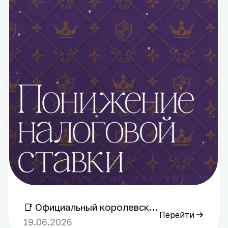
📑 Официальный королевский указ Короля О понижении налоговой ставки для лавок вне спавна и для лавок на торговой аллее. **О предмете указа** 1. Настоящим указом устанавливается новый размер налога для всех лавок, расположенных вне территории спавна; 2. Размер налога уменьшается с 13% до 10%. 3. Указ вступает в силу начиная с 19 июня 2026 года.
Перейти
19.06.2026