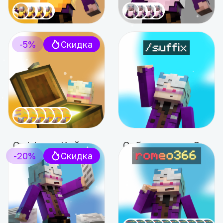
Подписка «Superior PLUS»
Подписка «Superior BASE»
-5%
Скидка
от 399 ₽
от 199 ₽
Подробнее
Подробнее
Суффикс-Кейсы / сезон
Собственные Суффиксы / сезон
-20%
Скидка
от 19 ₽
359 ₽
20 ₽
-5%
В корзину
Подробнее