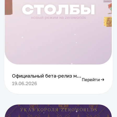
Официальный бета-релиз мини-игры "Столбы" Дамы и господа, сегодня официально был открыт новый режим на ZeroWorlds, под названием "Столбы"! Сегодня мы расскажем как прошло открытие, чего ждать и какие планы у команды проекта на сервер. Для начала, сегодня прошло полноценное открытие нового сервера "Столбы". Было запущено 5 арен для игры. Сервер находится в состоянии Бета-Релиза и поэтому имеет некоторый ряд багов и недоработок. В будущем, мы планируем: - Исправить все существующие недоработки - Добавить рейтинг игроков - Добавить личную статистику - Внедрить новые режимы игры на "Столбах" (Например: игра в командах или ускоренная выдача предметов). - Создать отдельную систему поддержки проекта с косметическими украшениями. - Сделать улучшенную систему против неадекватов и читеров. и также многое другое. Поскольку это лишь Бета-релиз, мы просим вас, игроков ZeroWorlds, дать нам обратную связь по новому режиму и высказать своё мнение и возможные идеи. Для этого мы создали анонимный опрос через Google Forms - [Ссылка](https://forms.gle/iENk7cBCNFQBteQw5). На этом всё, спасибо всем большое за поддержку нашего сервера и преданность проекту, это как никогда ценно. Ещё раз спасибо 💞
Перейти
19.06.2026